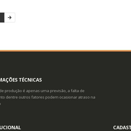
1
MAÇÕES TÉCNICAS
de produção é apenas uma previsão, a falta de
o dentre outros fatores podem ocasionar atraso na
o
TUCIONAL
CADAS