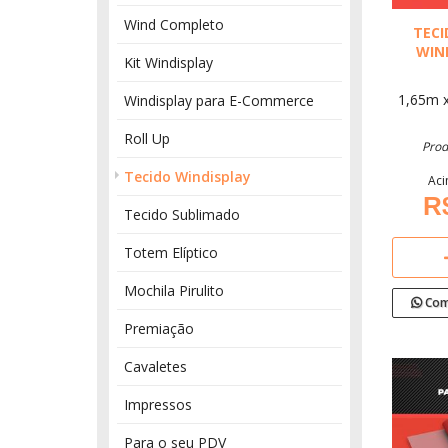
Wind Completo
TECI
WIN
Kit Windisplay
1,65m 
Windisplay para E-Commerce
Roll Up
Prod
Tecido Windisplay
Aci
R
Tecido Sublimado
Totem Elíptico
Mochila Pirulito
Com
Premiação
Cavaletes
Impressos
Para o seu PDV