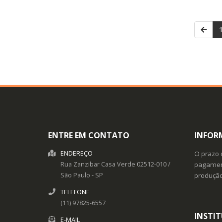
ENTRE EM CONTATO
INFOR
ENDEREÇO
O prazo 
Rua Zanzibar
Casa Verde
02512-010
/
pagament
São Paulo
- SP
produçã
TELEFONE
(11) 97825-6557
INSTI
E-MAIL