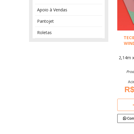
Apoio à Vendas
Pantojet
Roletas
TECI
WIN
2,14m 
Prod
Aci
R$
Com