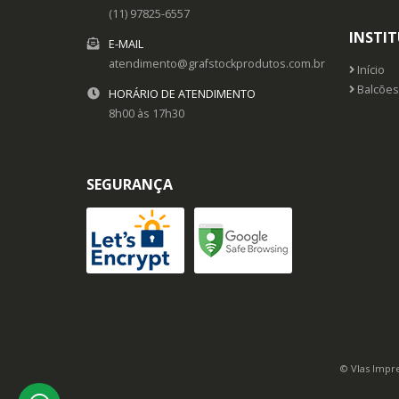
(11) 97825-6557
INSTI
E-MAIL
atendimento@grafstockprodutos.com.br
Início
Balcões
HORÁRIO DE ATENDIMENTO
8h00 às 17h30
SEGURANÇA
© Vlas Impre