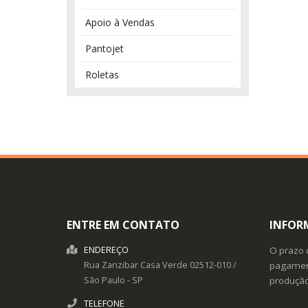
Apoio à Vendas
Pantojet
Roletas
ENTRE EM CONTATO
INFOR
ENDEREÇO
O prazo 
Rua Zanzibar
Casa Verde
02512-010
/
pagament
São Paulo
- SP
produçã
TELEFONE