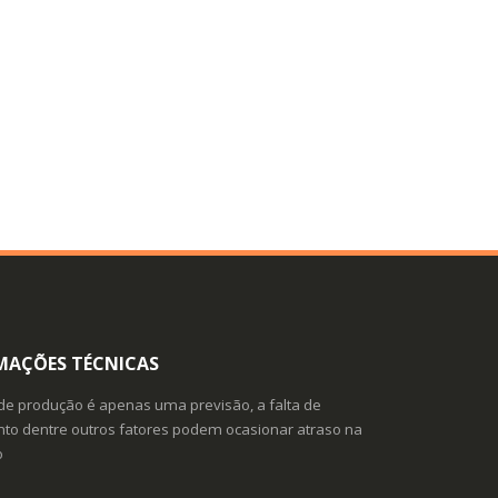
MAÇÕES TÉCNICAS
de produção é apenas uma previsão, a falta de
o dentre outros fatores podem ocasionar atraso na
o