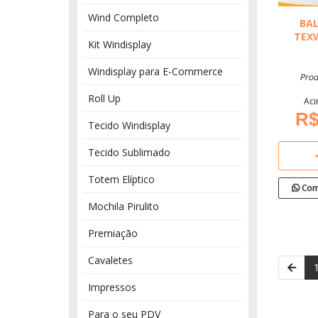
Wind Completo
BA
TEXW
Kit Windisplay
Windisplay para E-Commerce
Prod
Roll Up
Aci
R$
Tecido Windisplay
Tecido Sublimado
Totem Elíptico
Com
Mochila Pirulito
Premiação
Cavaletes
Impressos
Para o seu PDV